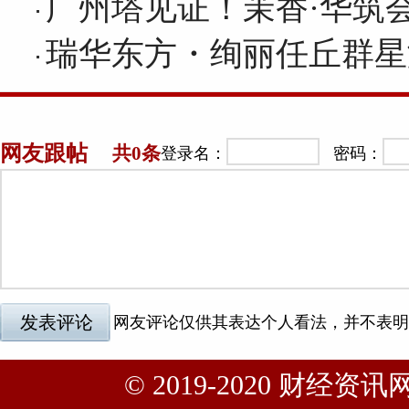
广州塔见证！茉香·华筑
瑞华东方・绚丽任丘群星
© 2019-2020 财经